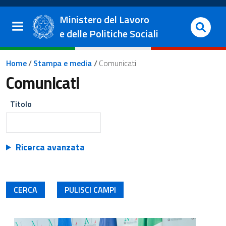
Salta al contenuto principale
Vai al footer
Ministero del Lavoro
e delle Politiche Sociali
Briciole di pane
Home
/
Stampa e media
/
Comunicati
Comunicati
Titolo
Ricerca avanzata