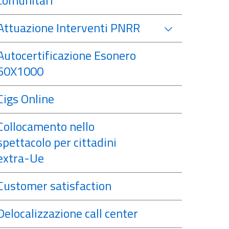
comunitari
Attuazione Interventi PNRR
Autocertificazione Esonero
60X1000
Cigs Online
Collocamento nello
spettacolo per cittadini
extra-Ue
Customer satisfaction
Delocalizzazione call center