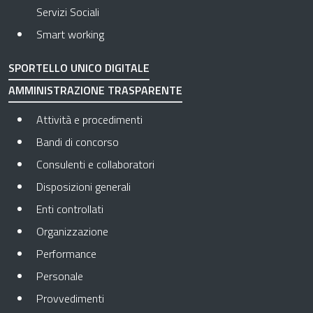
Servizi Sociali
Smart working
SPORTELLO UNICO DIGITALE
AMMINISTRAZIONE TRASPARENTE
Apre in una nuova scheda
Attività e procedimenti
Apre in una nuova scheda
Bandi di concorso
Apre in una nuova scheda
Consulenti e collaboratori
Apre in una nuova scheda
Disposizioni generali
Apre in una nuova scheda
Enti controllati
Apre in una nuova scheda
Organizzazione
Apre in una nuova scheda
Performance
Apre in una nuova scheda
Personale
Apre in una nuova scheda
Provvedimenti