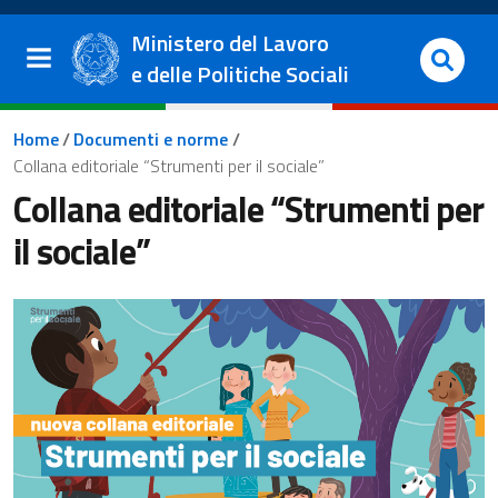
Salta al contenuto principale
Vai al footer
Ministero del Lavoro
e delle Politiche Sociali
Briciole di pane
Home
/
Documenti e norme
/
Collana editoriale “Strumenti per il sociale”
Collana editoriale “Strumenti per
il sociale”