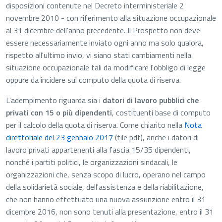
disposizioni contenute nel Decreto interministeriale 2
novembre 2010 - con riferimento alla situazione occupazionale
al 31 dicembre dell'anno precedente. Il Prospetto non deve
essere necessariamente inviato ogni anno ma solo qualora,
rispetto all'ultimo invio, vi siano stati cambiamenti nella
situazione occupazionale tali da modificare l'obbligo di legge
oppure da incidere sul computo della quota di riserva.
L'adempimento riguarda sia i
datori di lavoro pubblici che
privati con 15 o più dipendenti
, costituenti base di computo
per il calcolo della quota di riserva. Come chiarito nella
Nota
File PDF - Apre in una nuova sc
direttoriale del 23 gennaio 2017
(file pdf)
, anche i datori di
lavoro privati appartenenti alla fascia 15/35 dipendenti,
nonché i partiti politici, le organizzazioni sindacali, le
organizzazioni che, senza scopo di lucro, operano nel campo
della solidarietà sociale, dell'assistenza e della riabilitazione,
che non hanno effettuato una nuova assunzione entro il 31
dicembre 2016, non sono tenuti alla presentazione, entro il 31