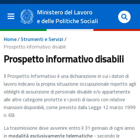
Salta al contenuto principale
Vai al footer
Ministero del Lavoro
e delle Politiche Sociali
Briciole di pane
Home
/
Strumenti e Servizi
/
Prospetto informativo disabili
Prospetto informativo disabili
I
l Prospetto Informativo è una dichiarazione in cui i datori di
lavoro indicano la propria situazione occupazionale rispetto agli
obblighi di assunzione di personale disabile e/o appartenente
alle altre categorie protette e i posti di lavoro con relative
mansioni disponibili, come previsto dalla Legge 12 marzo 1999
n. 68.
La trasmissione deve avvenire entro il 31 gennaio di ogni anno
in
modalità esclusivamente telematiche
- secondo le