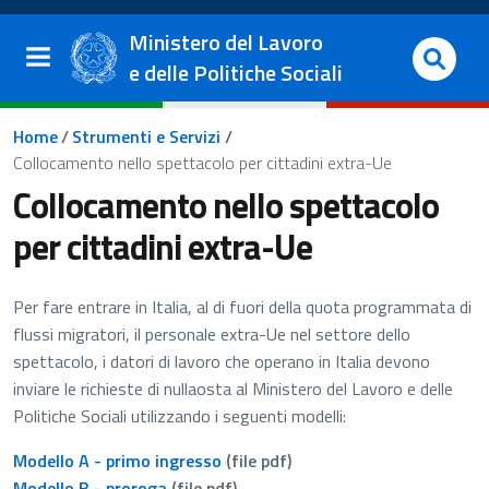
Salta al contenuto principale
Vai al footer
Ministero del Lavoro
e delle Politiche Sociali
Briciole di pane
Home
/
Strumenti e Servizi
/
Collocamento nello spettacolo per cittadini extra-Ue
Collocamento nello spettacolo
per cittadini extra-Ue
Per fare entrare in Italia, al di fuori della quota programmata di
flussi migratori, il personale extra-Ue nel settore dello
spettacolo, i datori di lavoro che operano in Italia devono
inviare le richieste di nullaosta al Ministero del Lavoro e delle
Politiche Sociali utilizzando i seguenti modelli:
Modello A - primo ingresso
(file pdf)
Modello B - proroga
(file pdf)