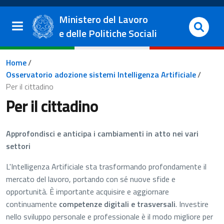
Salta al contenuto principale
Vai al footer
Ministero del Lavoro
e delle Politiche Sociali
Briciole di pane
Home
/
Osservatorio adozione sistemi Intelligenza Artificiale
/
Per il cittadino
Per il cittadino
Approfondisci e anticipa i cambiamenti in atto nei vari
settori
L'Intelligenza Artificiale sta trasformando profondamente il
mercato del lavoro, portando con sé nuove sfide e
opportunità. È importante acquisire e aggiornare
continuamente
competenze digitali e trasversali
. Investire
nello sviluppo personale e professionale è il modo migliore per