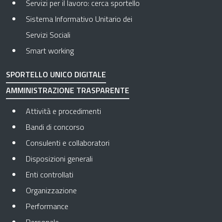
Servizi per il lavoro: cerca sportello
Sistema Informativo Unitario dei
Servizi Sociali
Smart working
SPORTELLO UNICO DIGITALE
AMMINISTRAZIONE TRASPARENTE
Apre in una nuova scheda
Attività e procedimenti
Apre in una nuova scheda
Bandi di concorso
Apre in una nuova scheda
Consulenti e collaboratori
Apre in una nuova scheda
Disposizioni generali
Apre in una nuova scheda
Enti controllati
Apre in una nuova scheda
Organizzazione
Apre in una nuova scheda
Performance
Apre in una nuova scheda