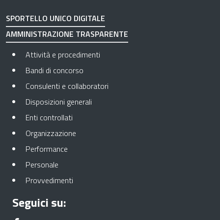
SPORTELLO UNICO DIGITALE
AMMINISTRAZIONE TRASPARENTE
Apre in una nuova scheda
Attività e procedimenti
Apre in una nuova scheda
Bandi di concorso
Apre in una nuova scheda
Consulenti e collaboratori
Apre in una nuova scheda
Disposizioni generali
Apre in una nuova scheda
Enti controllati
Apre in una nuova scheda
Organizzazione
Apre in una nuova scheda
Performance
Apre in una nuova scheda
Personale
Apre in una nuova scheda
Provvedimenti
Seguici su: