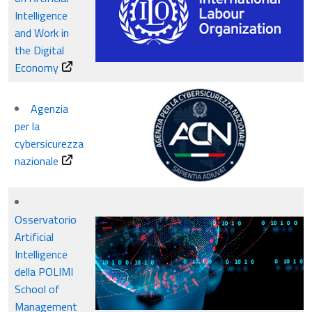
Intelligence
and Work in
the Digital
Economy
Agenzia
per la
cybersicurezza
nazionale
Osservatorio
Artificial
Intelligence
della POLIMI
School of
Management