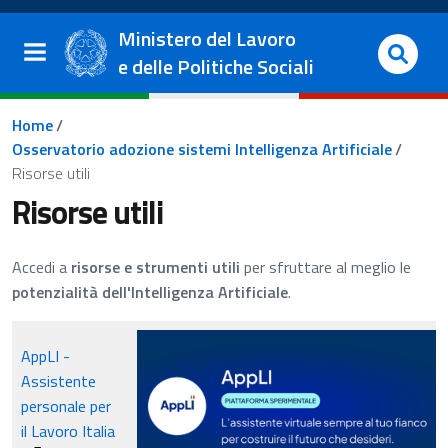
Salta al contenuto principale
Vai al footer
Ministero del Lavoro
e delle Politiche Sociali
Briciole di pane
Home
/
Osservatorio adozione sistemi Intelligenza Artificiale
/
Risorse utili
Risorse utili
Accedi a
risorse e strumenti utili
per sfruttare al meglio le
potenzialità dell'Intelligenza Artificiale
.
AppLI -
Assistente
personale per
il Lavoro Italia