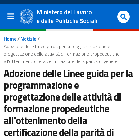
Salta al contenuto principale
Vai al footer
Ministero del Lavoro
e delle Politiche Sociali
Briciole di pane
Home
/
Notizie
/
Adozione delle Linee guida per la programmazione e
progettazione delle attività di formazione propedeutiche
all'ottenimento della certificazione della parità di genere
Adozione delle Linee guida per la
programmazione e
progettazione delle attività di
formazione propedeutiche
all'ottenimento della
certificazione della parità di