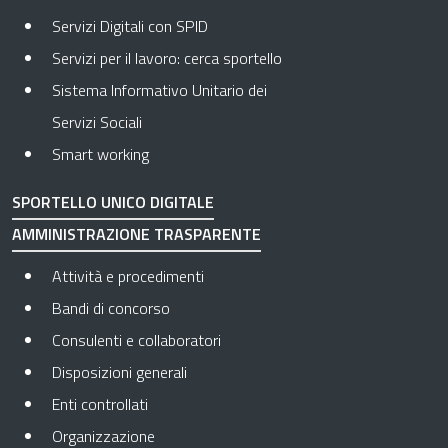
Servizi Digitali con SPID
Servizi per il lavoro: cerca sportello
Sistema Informativo Unitario dei
Servizi Sociali
Smart working
SPORTELLO UNICO DIGITALE
AMMINISTRAZIONE TRASPARENTE
Apre in una nuova scheda
Attività e procedimenti
Apre in una nuova scheda
Bandi di concorso
Apre in una nuova scheda
Consulenti e collaboratori
Apre in una nuova scheda
Disposizioni generali
Apre in una nuova scheda
Enti controllati
Apre in una nuova scheda
Organizzazione