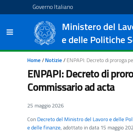
Salta al contenuto principale
Vai al footer
Vai al sito del Governo I
Governo Italiano
Ministero del Lav
e delle Politiche S
Briciole di pane
Home
/
Notizie
/
ENPAPI: Decreto di proroga per
ENPAPI: Decreto di prorog
Commissario ad acta
25 maggio 2026
Con
Decreto del Ministro del Lavoro e delle Poli
e delle finanze
, adottato in data 15 maggio 2026