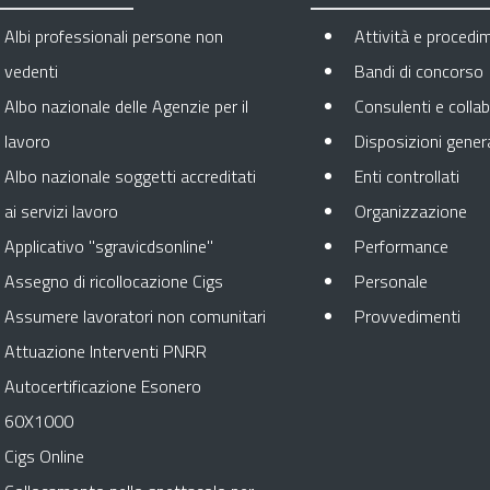
Albi professionali persone non
Attività e procedi
vedenti
Bandi di concorso
Albo nazionale delle Agenzie per il
Consulenti e collab
lavoro
Disposizioni genera
Apre
Albo nazionale soggetti accreditati
Enti controllati
Apr
ai servizi lavoro
Organizzazione
Apre 
Applicativo "sgravicdsonline"
Performance
Apre in 
Assegno di ricollocazione Cigs
Personale
Apr
Assumere lavoratori non comunitari
Provvedimenti
Attuazione Interventi PNRR
Autocertificazione Esonero
60X1000
Cigs Online