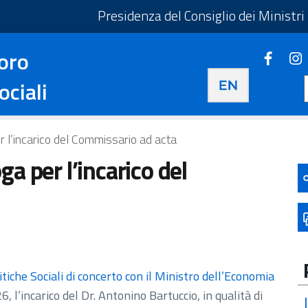
taliano - Apre in una nuova scheda
Presidenza del Consiglio dei Ministri
oro
Faceb
Apre i
Apre in una nuova 
ociali
 l’incarico del Commissario ad acta
a per l’incarico del
tiche Sociali di concerto con il Ministro dell’Economia
, l’incarico del Dr. Antonino Bartuccio, in qualità di