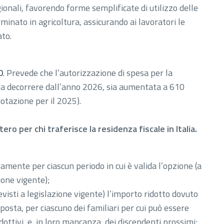
onali, favorendo forme semplificate di utilizzo delle
inato in agricoltura, assicurando ai lavoratori le
ato.
0
. Prevede che l’autorizzazione di spesa per la
, a decorrere dall’anno 2026, sia aumentata a 610
dotazione per il 2025).
ero per chi traferisce la residenza fiscale in Italia.
amente per ciascun periodo in cui è valida l’opzione (a
ione vigente);
visti a legislazione vigente) l’importo ridotto dovuto
osta, per ciascuno dei familiari per cui può essere
adottivi, e, in loro mancanza, dei discendenti prossimi;