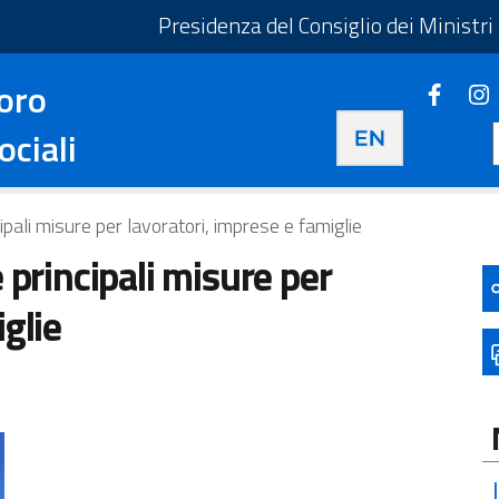
taliano - Apre in una nuova scheda
Presidenza del Consiglio dei Ministri
oro
Faceb
Apre i
Apre in una nuova 
ociali
ipali misure per lavoratori, imprese e famiglie
 principali misure per
iglie