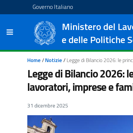
Salta al contenuto principale
Vai al footer
Vai al sito del Governo I
Governo Italiano
Ministero del Lav
e delle Politiche S
Briciole di pane
Home
/
Notizie
/
Legge di Bilancio 2026: le princ
Legge di Bilancio 2026: le
lavoratori, imprese e fam
31 dicembre 2025