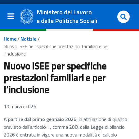
Salta al contenuto principale
Vai al footer
Ministero del Lavoro
e delle Politiche Sociali
Briciole di pane
Home
/
Notizie
/
Nuovo ISEE per specifiche prestazioni familiari e per
l’inclusione
Nuovo ISEE per specifiche
prestazioni familiari e per
l’inclusione
19 marzo 2026
A partire dal primo gennaio 2026
, in attuazione di quanto
previsto dall’articolo 1, comma 208, della Legge di bilancio
2026 è entrata in vigore una nuova modalità di calcolo