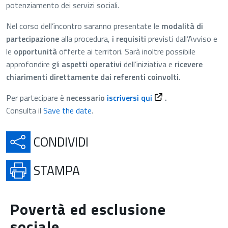
potenziamento dei servizi sociali.
Nel corso dell’incontro saranno presentate le
modalità di
partecipazione
alla procedura,
i requisiti
previsti dall’Avviso e
le
opportunità
offerte ai territori. Sarà inoltre possibile
approfondire gli
aspetti operativi
dell’iniziativa e
ricevere
chiarimenti direttamente dai referenti coinvolti
.
Per partecipare è
necessario
iscriversi qui
.
Consulta il
Save the date
.
APRE IN UNA NUOVA SCH
CONDIVIDI
APRE IN UNA NUOVA SCHE
STAMPA
Povertà ed esclusione
sociale