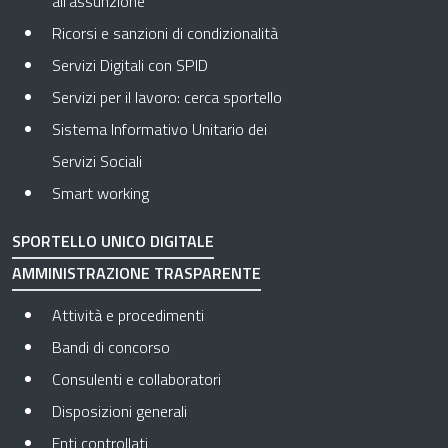
all’assunzione
Ricorsi e sanzioni di condizionalità
Servizi Digitali con SPID
Servizi per il lavoro: cerca sportello
Sistema Informativo Unitario dei
Servizi Sociali
Smart working
SPORTELLO UNICO DIGITALE
AMMINISTRAZIONE TRASPARENTE
Apre in una nuova scheda
Attività e procedimenti
Apre in una nuova scheda
Bandi di concorso
Apre in una nuova scheda
Consulenti e collaboratori
Apre in una nuova scheda
Disposizioni generali
Apre in una nuova scheda
Enti controllati