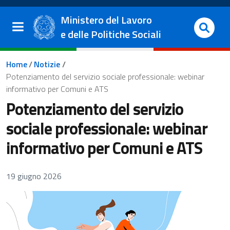
Salta al contenuto principale
Vai al footer
Ministero del Lavoro
e delle Politiche Sociali
Briciole di pane
Home
/
Notizie
/
Potenziamento del servizio sociale professionale: webinar
informativo per Comuni e ATS
Potenziamento del servizio
sociale professionale: webinar
informativo per Comuni e ATS
19 giugno 2026