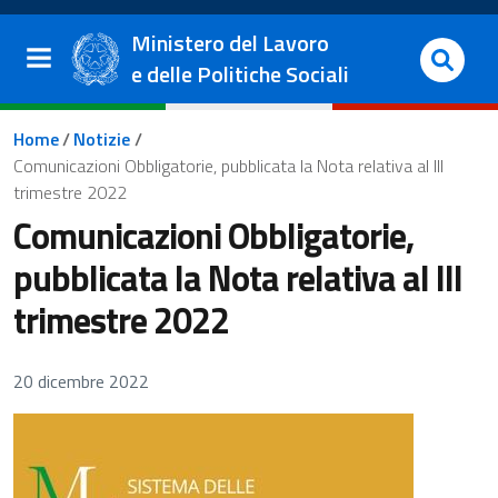
Salta al contenuto principale
Vai al footer
Ministero del Lavoro
e delle Politiche Sociali
Briciole di pane
Home
/
Notizie
/
Comunicazioni Obbligatorie, pubblicata la Nota relativa al III
trimestre 2022
Comunicazioni Obbligatorie,
pubblicata la Nota relativa al III
trimestre 2022
20 dicembre 2022