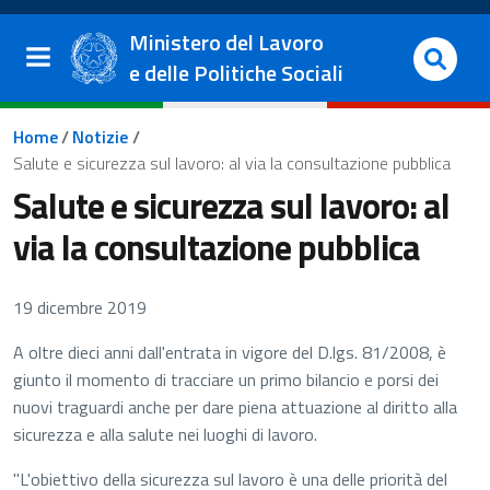
Salta al contenuto principale
Vai al footer
Ministero del Lavoro
e delle Politiche Sociali
Briciole di pane
Home
/
Notizie
/
Salute e sicurezza sul lavoro: al via la consultazione pubblica
Salute e sicurezza sul lavoro: al
via la consultazione pubblica
19 dicembre 2019
A oltre dieci anni dall'entrata in vigore del D.lgs. 81/2008, è
giunto il momento di tracciare un primo bilancio e porsi dei
nuovi traguardi anche per dare piena attuazione al diritto alla
sicurezza e alla salute nei luoghi di lavoro.
"L'obiettivo della sicurezza sul lavoro è una delle priorità del