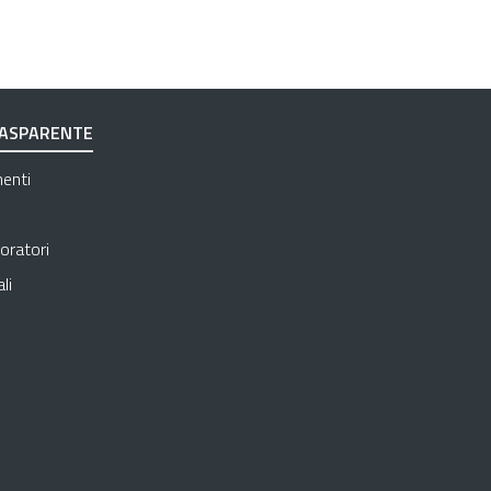
RASPARENTE
Apre in una nuova scheda
menti
Apre in una nuova scheda
Apre in una nuova scheda
oratori
Apre in una nuova scheda
li
 in una nuova scheda
e in una nuova scheda
in una nuova scheda
una nuova scheda
e in una nuova scheda