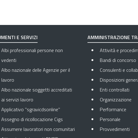
MENTI E SERVIZI
AMMINISTRAZIONE T
Albi professionali persone non
Attività e procedi
vedenti
Bandi di concorso
Albo nazionale delle Agenzie per il
Consulenti e collab
lavoro
Disposizioni genera
Apre
Albo nazionale soggetti accreditati
Enti controllati
Apr
ai servizi lavoro
Organizzazione
Apre 
Applicativo "sgravicdsonline"
Performance
Apre in 
Assegno di ricollocazione Cigs
Personale
Apr
Assumere lavoratori non comunitari
Provvedimenti