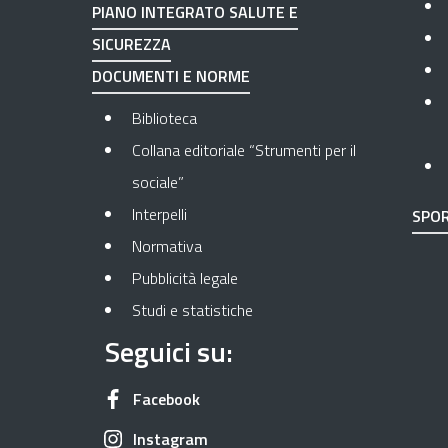
PIANO INTEGRATO SALUTE E
SICUREZZA
DOCUMENTI E NORME
Biblioteca
Collana editoriale “Strumenti per il
sociale”
Interpelli
SPOR
Normativa
Pubblicità legale
Studi e statistiche
Seguici su:
Apre in una nuova scheda
Facebook
Apre in una nuova scheda
Instagram