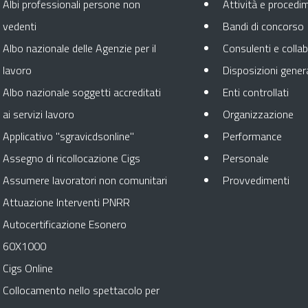
Albi professionali persone non
Attività e procedi
vedenti
Bandi di concorso
Albo nazionale delle Agenzie per il
Consulenti e collab
lavoro
Disposizioni genera
Apre
Albo nazionale soggetti accreditati
Enti controllati
Apr
ai servizi lavoro
Organizzazione
Apre 
Applicativo "sgravicdsonline"
Performance
Apre in 
Assegno di ricollocazione Cigs
Personale
Apr
Assumere lavoratori non comunitari
Provvedimenti
Attuazione Interventi PNRR
Autocertificazione Esonero
60X1000
Cigs Online
Collocamento nello spettacolo per