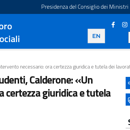
taliano - Apre in una nuova scheda
Presidenza del Consiglio dei Ministri
oro
Faceb
Apre i
Apre in una nuova 
ociali
ntervento necessario: ora certezza giuridica e tutela dei lavora
ludenti, Calderone: «Un
 certezza giuridica e tutela