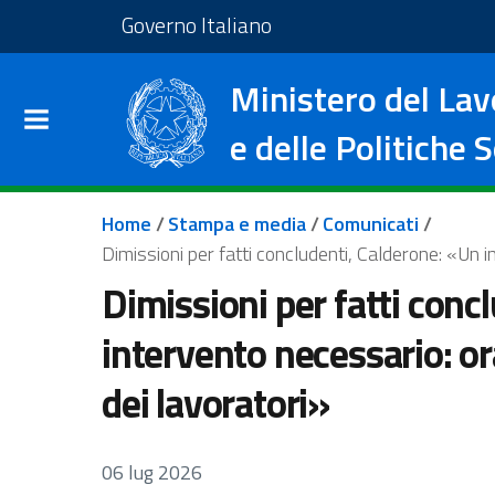
Salta al contenuto principale
Vai al footer
Vai al sito del Governo I
Governo Italiano
Ministero del Lav
e delle Politiche S
Briciole di pane
Home
/
Stampa e media
/
Comunicati
/
Dimissioni per fatti concludenti, Calderone: «Un i
Dimissioni per fatti conc
intervento necessario: ora
dei lavoratori»
06 lug 2026