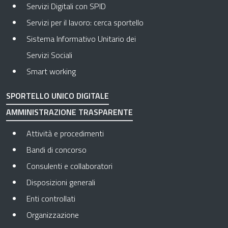
Servizi Digitali con SPID
Servizi per il lavoro: cerca sportello
Sistema Informativo Unitario dei
Servizi Sociali
Smart working
SPORTELLO UNICO DIGITALE
AMMINISTRAZIONE TRASPARENTE
Apre in una nuova scheda
Attività e procedimenti
Apre in una nuova scheda
Bandi di concorso
Apre in una nuova scheda
Consulenti e collaboratori
Apre in una nuova scheda
Disposizioni generali
Apre in una nuova scheda
Enti controllati
Apre in una nuova scheda
Organizzazione