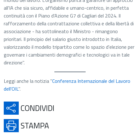
mondo del lavoro. L'organismo punta a garantire un approccio
all'IA che sia sicuro, affidabile e umano-centrico, in perfetta
continuità con il Piano d'Azione G7 di Cagliari del 2024. Il
rafforzamento della contrattazione collettiva e della libertà di
associazione - ha sottolineato il Ministro - rimangono
prioritari. Il principio del salario giusto introdotto in Italia,
valorizzando il modello tripartito come lo spazio d'elezione per
governare i cambiamenti demografici e tecnologici va in tale
direzione".
Leggi anche la notizia "
Conferenza Internazionale del Lavoro
dell'OIL
".
APRE IN UNA NUOVA SCH
CONDIVIDI
APRE IN UNA NUOVA SCHE
STAMPA