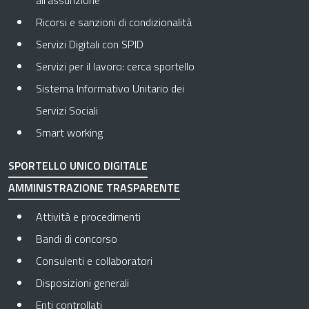
all’assunzione
Ricorsi e sanzioni di condizionalità
Servizi Digitali con SPID
Servizi per il lavoro: cerca sportello
Sistema Informativo Unitario dei
Servizi Sociali
Smart working
SPORTELLO UNICO DIGITALE
AMMINISTRAZIONE TRASPARENTE
Apre in una nuova scheda
Attività e procedimenti
Apre in una nuova scheda
Bandi di concorso
Apre in una nuova scheda
Consulenti e collaboratori
Apre in una nuova scheda
Disposizioni generali
Apre in una nuova scheda
Enti controllati