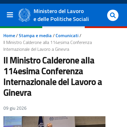
Salta al contenuto principale
Vai al footer
Ministero del Lavoro
e delle Politiche Sociali
Briciole di pane
Home
/
Stampa e media
/
Comunicati
/
Il Ministro Calderone alla 114esima Conferenza
Internazionale del Lavoro a Ginevra
Il Ministro Calderone alla
114esima Conferenza
Internazionale del Lavoro a
Ginevra
09 giu 2026