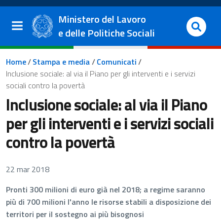
Salta al contenuto principale
Vai al footer
Ministero del Lavoro
e delle Politiche Sociali
Briciole di pane
Home
/
Stampa e media
/
Comunicati
/
Inclusione sociale: al via il Piano per gli interventi e i servizi
sociali contro la povertà
Inclusione sociale: al via il Piano
per gli interventi e i servizi sociali
contro la povertà
22 mar 2018
Pronti 300 milioni di euro già nel 2018; a regime saranno
più di 700 milioni l'anno le risorse stabili a disposizione dei
territori per il sostegno ai più bisognosi