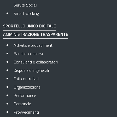
Pagina attuale
Servizi Sociali
Smart working
SPORTELLO UNICO DIGITALE
AMMINISTRAZIONE TRASPARENTE
Apre in una nuova scheda
Attività e procedimenti
Apre in una nuova scheda
Bandi di concorso
Apre in una nuova scheda
Consulenti e collaboratori
Apre in una nuova scheda
Disposizioni generali
Apre in una nuova scheda
Enti controllati
Apre in una nuova scheda
Organizzazione
Apre in una nuova scheda
Performance
Apre in una nuova scheda
Personale
Apre in una nuova scheda
Provvedimenti