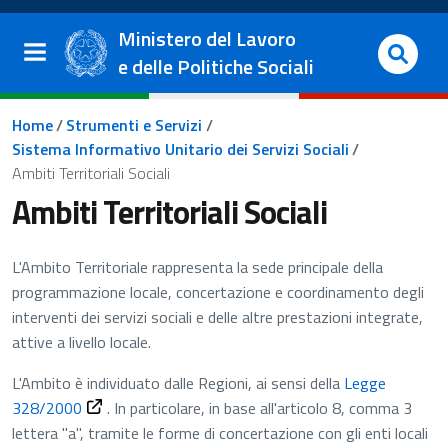
Salta al contenuto principale
Vai al footer
Ministero del Lavoro
e delle Politiche Sociali
Briciole di pane
Home
/
Strumenti e Servizi
/
Sistema Informativo Unitario dei Servizi Sociali
/
Ambiti Territoriali Sociali
Ambiti Territoriali Sociali
​L'Ambito Territoriale rappresenta la sede principale della
programmazione locale, concertazione e coordinamento degli
interventi dei servizi sociali e delle altre prestazioni integrate,
attive a livello locale.
L'Ambito è individuato dalle Regioni, ai sensi della
Legge
328/2000
. In particolare, in base all'articolo 8, comma 3
lettera "a", tramite le forme di concertazione con gli enti locali