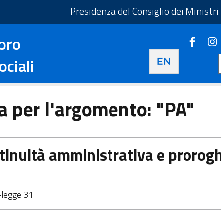
taliano - Apre in una nuova scheda
Presidenza del Consiglio dei Ministri
oro
Faceb
Apre i
Apre in una nuova 
ociali
ca per l'argomento: "PA"
inuità amministrativa e proroghe
o‑legge 31