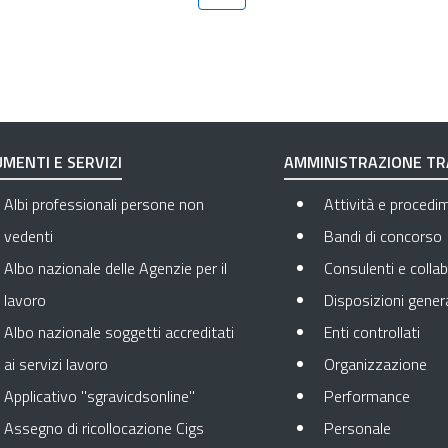
MENTI E SERVIZI
AMMINISTRAZIONE T
Albi professionali persone non
Attività e procedi
vedenti
Bandi di concorso
Albo nazionale delle Agenzie per il
Consulenti e collab
lavoro
Disposizioni genera
Apre
Albo nazionale soggetti accreditati
Enti controllati
Apr
ai servizi lavoro
Organizzazione
Apre 
Applicativo "sgravicdsonline"
Performance
Apre in 
Assegno di ricollocazione Cigs
Personale