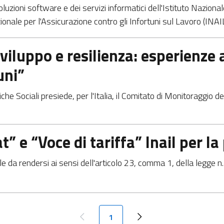
luzioni software e dei servizi informatici dell'Istituto Naziona
zionale per l'Assicurazione contro gli Infortuni sul Lavoro (INA
viluppo e resilienza: esperienze 
uni”
tiche Sociali presiede, per l'Italia, il Comitato di Monitoraggio
” e “Voce di tariffa” Inail per la
le da rendersi ai sensi dell'articolo 23, comma 1, della legge 
Paginazione
Pagina attuale
1
Pagina precedente
Next page