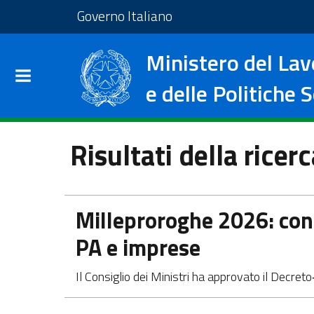
Salta al contenuto principale
Vai al footer
Vai al sito del Governo I
Governo Italiano
Ministero del Lav
e delle Politiche S
Risultati della ricer
Apre in una nuova scheda
Milleproroghe 2026: cont
PA e imprese
Il Consiglio dei Ministri ha approvato il Decret
Apre in una nuova scheda