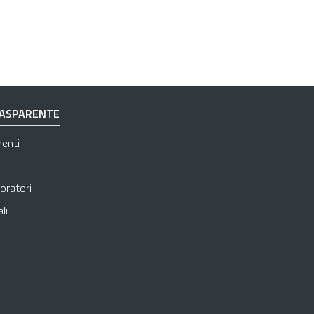
RASPARENTE
Apre in una nuova scheda
menti
Apre in una nuova scheda
Apre in una nuova scheda
oratori
Apre in una nuova scheda
li
 in una nuova scheda
e in una nuova scheda
in una nuova scheda
una nuova scheda