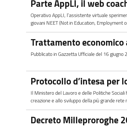
Parte AppLI, il web coach
Operativo AppLI, l’assistente virtuale speriment
giovani NEET (Not in Education, Employment or 
Apre in una nuova scheda
Trattamento economico ac
Pubblicato in Gazzetta Ufficiale del 16 giugno 
Apre in una nuova scheda
Protocollo d’intesa per lo
Il Ministero del Lavoro e delle Politiche Sociali
creazione e allo sviluppo della più grande rete n
Apre in una nuova scheda
Decreto Milleproroghe 20