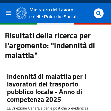
Salta al contenuto principale
Vai al footer
Ministero del Lavoro
e delle Politiche Sociali
Risultati della ricerca per
l'argomento: "Indennità di
malattia"
Apre in una nuova scheda
Indennità di malattia per i
lavoratori del trasporto
pubblico locale - Anno di
competenza 2025
La Direzione Generale per le politiche previdenziali