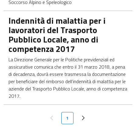
Soccorso Alpino e Speleologico
Apre in una nuova scheda
Indennità di malattia per i
lavoratori del Trasporto
Pubblico Locale, anno di
competenza 2017
La Direzione Generale per le Politiche previdenziali ed
assicurative comunica che entro il 31 marzo 2018, a pena
di decadenza, dovrà essere trasmessa la documentazione
per beneficiare del rimborso dell’indennità di malattia per le
aziende del Trasporto Pubblico Locale, anno di competenza
2017.
Paginazione
Pagina attuale
1
Pagina precedente
Next page