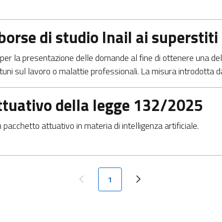
orse di studio Inail ai superstiti
l per la presentazione delle domande al fine di ottenere una del
rtuni sul lavoro o malattie professionali. ​La misura introdotta 
attuativo della legge 132/2025
pacchetto attuativo in materia di intelligenza artificiale.
Paginazione
Pagina attuale
1
Pagina precedente
Next page