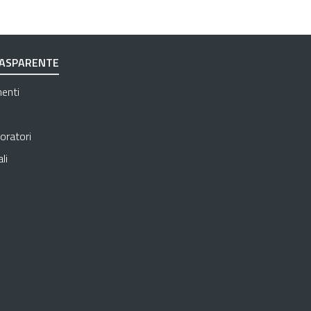
RASPARENTE
Apre in una nuova scheda
menti
Apre in una nuova scheda
Apre in una nuova scheda
oratori
Apre in una nuova scheda
li
 in una nuova scheda
e in una nuova scheda
in una nuova scheda
una nuova scheda
e in una nuova scheda