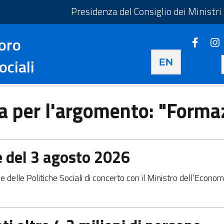
taliano - Apre in una nuova scheda
Presidenza del Consiglio dei Ministri
oro
Faceb
Apre i
Apre in una nuova 
ociali
rca per l'argomento: "Forma
e del 3 agosto 2026
 delle Politiche Sociali di concerto con il Ministro dell’Econom