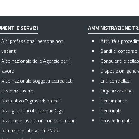
MENTI E SERVIZI
AMMINISTRAZIONE T
Albi professionali persone non
Attività e procedi
vedenti
Bandi di concorso
Albo nazionale delle Agenzie per il
Consulenti e collab
lavoro
Disposizioni genera
Apre
Albo nazionale soggetti accreditati
Enti controllati
Apr
ai servizi lavoro
Organizzazione
Apre 
Applicativo "sgravicdsonline"
Performance
Apre in 
Assegno di ricollocazione Cigs
Personale
Apr
Assumere lavoratori non comunitari
Provvedimenti
Attuazione Interventi PNRR