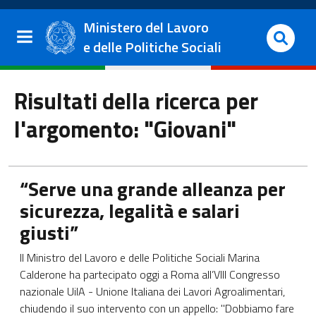
Salta al contenuto principale
Vai al footer
Ministero del Lavoro
e delle Politiche Sociali
Risultati della ricerca per
l'argomento: "Giovani"
Apre in una nuova scheda
“Serve una grande alleanza per
sicurezza, legalità e salari
giusti”
Il Ministro del Lavoro e delle Politiche Sociali Marina
Calderone ha partecipato oggi a Roma all’VIII Congresso
nazionale UilA - Unione Italiana dei Lavori Agroalimentari,
chiudendo il suo intervento con un appello: "Dobbiamo fare