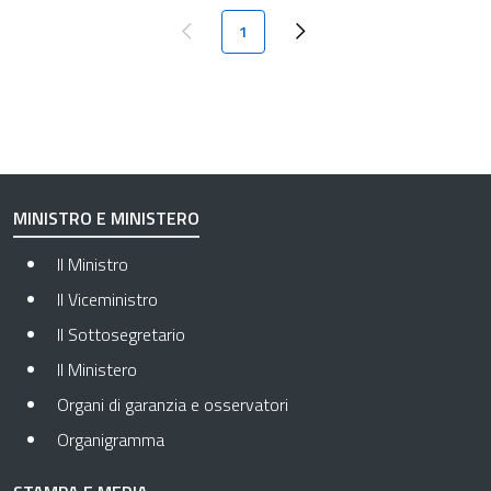
Paginazione
Pagina attuale
1
Pagina precedente
Next page
MINISTRO E MINISTERO
Il Ministro
Il Viceministro
Il Sottosegretario
Il Ministero
Organi di garanzia e osservatori
Organigramma