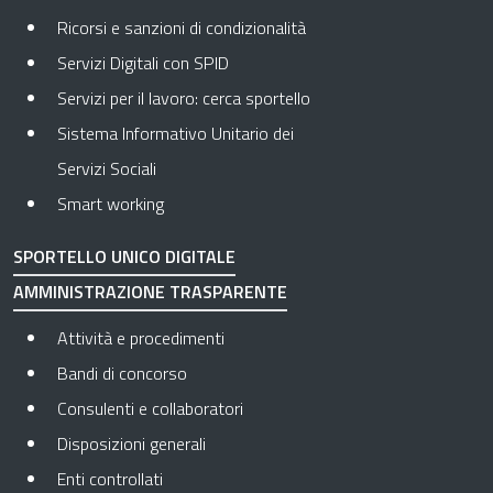
Ricorsi e sanzioni di condizionalità
Servizi Digitali con SPID
Servizi per il lavoro: cerca sportello
Sistema Informativo Unitario dei
Servizi Sociali
Smart working
SPORTELLO UNICO DIGITALE
AMMINISTRAZIONE TRASPARENTE
Apre in una nuova scheda
Attività e procedimenti
Apre in una nuova scheda
Bandi di concorso
Apre in una nuova scheda
Consulenti e collaboratori
Apre in una nuova scheda
Disposizioni generali
Apre in una nuova scheda
Enti controllati