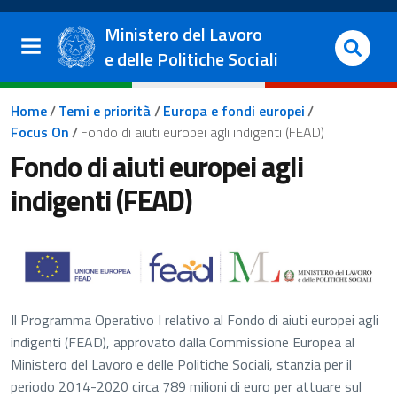
Salta al contenuto principale
Vai al footer
Ministero del Lavoro
e delle Politiche Sociali
Briciole di pane
Home
/
Temi e priorità
/
Europa e fondi europei
/
Focus On
/
Fondo di aiuti europei agli indigenti (FEAD)
Fondo di aiuti europei agli
indigenti (FEAD)
Il Programma Operativo I relativo al Fondo di aiuti europei agli
indigenti (FEAD), approvato dalla Commissione Europea al
Ministero del Lavoro e delle Politiche Sociali, stanzia per il
periodo 2014-2020 circa 789 milioni di euro per attuare sul