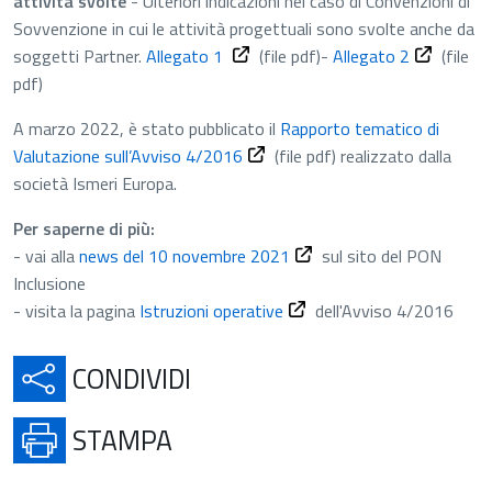
attività svolt
e
- Ulteriori indicazioni nel caso di Convenzioni di
Sovvenzione in cui le attività progettuali sono svolte anche da
File PDF - Apre in una nuova scheda
File PDF -
soggetti Partner.
Allegato 1
(file pdf)
-
Allegato 2
(file
pdf)
A marzo 2022, è stato pubblicato il
Rapporto tematico di
File PDF - Apre in una nuova sch
Valutazione sull’Avviso 4/2016
(file pdf)
realizzato dalla
società Ismeri Europa.
Per saperne di più:
vai alla news del 10 novem
- va
i alla
news del 10 novembre 2021
sul sito del PON
Inclusione
Apre in una nuova scheda
- visita la pagina
Istruzioni operative
dell'Avviso 4/2016
APRE IN UNA NUOVA SCH
CONDIVIDI
APRE IN UNA NUOVA SCHE
STAMPA