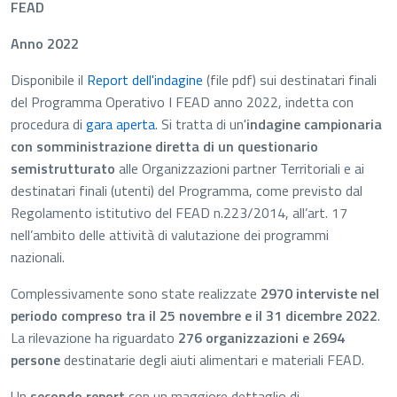
FEAD
Anno 2022
D
isponibile
il
Report dell'indagine
(file pdf)
sui destinatari finali
del Programma Operativo I FEAD anno 2022, inde
tta con
procedura di
gara aperta
.
Si tratta di un'
indagine campionaria
con somministrazione diretta di un questionario
semistrutturato
alle Organizzazioni partner Territoriali e ai
destinatari finali (utenti) del Programma, come previsto dal
Regolamento istitutivo del FEAD n.223/2014, all’art. 17
nell’ambito delle attività di valutazione dei programmi
nazionali.
Complessivamente sono state realizzate
2970 interviste nel
periodo compreso tra il 25 novembre e il 31 dicembre 2022
.
La rilevazione ha riguardato
276 organizzazioni e 2694
persone
destinatarie degli aiuti alimentari e materiali FEAD.
Un
secondo report
con un maggiore dettaglio di