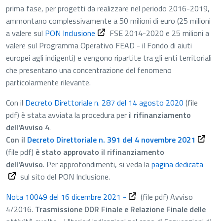
prima fase, per progetti da realizzare nel periodo 2016-2019,
ammontano complessivamente a 50 milioni di euro (25 milioni
vai al sito del PON Inclusione - Apre 
a valere sul
PON Inclusione
FSE 2014-2020 e 25 milioni a
valere sul Programma Operativo FEAD - il Fondo di aiuti
europei agli indigenti) e vengono ripartite tra gli enti territoriali
che presentano una concentrazione del fenomeno
particolarmente rilevante.
Con il
Decreto Direttoriale n. 287 del 14 agosto 2020
(file
pdf)
è stata avviata la procedura per il
rifinanziamento
dell'Avviso 4
.
File PD
Con il
Decreto Direttoriale n. 391 del 4 novembre 2021
(file pdf)
è stato approvato il rifinanziamento
vai a
dell'Avviso
.
Per approfondimenti, si veda la
pagina dedicata
sul sito del PON Inclusione.
File PDF - Apre in una nuov
Nota 10049 del 16 dicembre 2021 -
(file pdf)
Avviso
4/2016.
Trasmissione DDR Finale e Relazione Finale delle