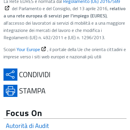
Apre
La Rete EURES è normata dal
Regolamento (UE) 2016/589
del Parlamento e del Consiglio, del 13 aprile 2016,
relativo
a una rete europea di servizi per l'impiego (EURES)
,
all'accesso dei lavoratori ai servizi di mobilità e a una maggiore
integrazione dei mercati del lavoro e che modifica i
Regolamenti (UE) n. 492/2011 e (UE) n. 1296/2013.
Apre in una nuova scheda
Scopri
Your Europe
, il portale della Ue che orienta cittadini e
imprese verso i siti web europei e nazionali più utili
APRE IN UNA NUOVA SCH
CONDIVIDI
APRE IN UNA NUOVA SCHE
STAMPA
Focus On
Autorità di Audit