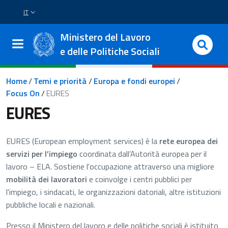
Salta al contenuto principale
Vai al footer
IT
SELETTORE LINGUA: CURRENT LANGUAGE
Ministero del Lavoro
e delle Politiche Sociali
Briciole di pane
Home
/
Temi e priorità
/
Europa e fondi europei
/
Focus On
/
EURES
EURES
EURES (European employment services) è la
rete europea dei
servizi per l’impiego
coordinata dall’Autorità europea per il
lavoro – ELA. Sostiene l'occupazione attraverso una migliore
mobilità dei lavoratori
e coinvolge i centri pubblici per
l'impiego, i sindacati, le organizzazioni datoriali, altre istituzioni
pubbliche locali e nazionali.
Presso il Ministero del lavoro e delle politiche sociali è istituito