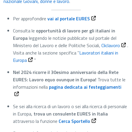
nazionale Giovani, donne e lavoro
.
Apre in una nuova 
Per approfondire
vai al portale EURES
Consulta le
opportunità di lavoro per gli italiani in
Europa
leggendo le notizie pubblicate sul portale del
Ministero del Lavoro e delle Politiche Sociali,
Cliclavoro
.
Visita anche la sezione specifica "
Lavoratori italiani in
Europa
"
Nel 2024 ricorre il 30esimo anniversario della Rete
EURES: Lavoro equo ovunque in Europa!
Trova tutte le
Apre
informazioni nella
pagina dedicata ai festeggiamenti
Se sei alla ricerca di un lavoro o sei alla ricerca di personale
in Europa,
trova un consulente EURES in Italia
Apre in una nuova 
attraverso la funzione
Cerca Sportello