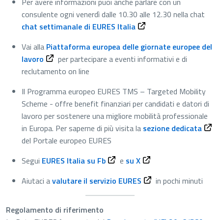
Per avere informazioni puoi anche parlare con un
consulente ogni venerdì dalle 10.30 alle 12.30 nella chat
Apre in una nuova sche
chat settimanale di EURES Italia
Vai alla
Piattaforma europea delle giornate europee del
Apre in una nuova scheda
lavoro
per partecipare a eventi informativi e di
reclutamento on line
Il Programma europeo EURES TMS – Targeted Mobility
Scheme - offre benefit finanziari per candidati e datori di
lavoro per sostenere una migliore mobilità professionale
Apre 
in Europa. Per saperne di più visita la
sezione dedicata
del Portale europeo EURES
Apre in una nuova scheda
Apre in una nuova sch
Segui
EURES Italia su Fb
e
su X
Apre in una nuova sch
Aiutaci a
valutare il servizio EURES
in pochi minuti
Regolamento di riferimento