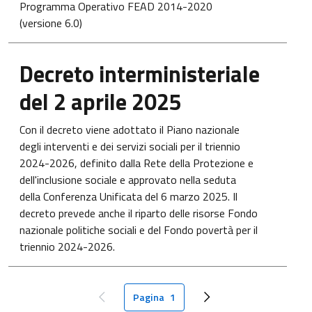
Programma Operativo FEAD 2014-2020
(versione 6.0)
Apre in una nuova scheda
Decreto interministeriale
del 2 aprile 2025
Con il decreto viene adottato il Piano nazionale
degli interventi e dei servizi sociali per il triennio
2024-2026, definito dalla Rete della Protezione e
dell'inclusione sociale e approvato nella seduta
della Conferenza Unificata del 6 marzo 2025. Il
decreto prevede anche il riparto delle risorse Fondo
nazionale politiche sociali e del Fondo povertà per il
triennio 2024-2026.
Paginazione
Pagina
1
Pagina precedente
Pagina attuale
Next page