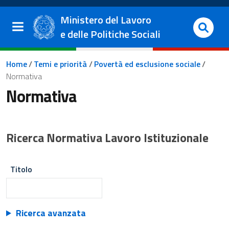
Salta al contenuto principale
Vai al footer
Ministero del Lavoro
e delle Politiche Sociali
Briciole di pane
Home
/
Temi e priorità
/
Povertà ed esclusione sociale
/
Normativa
Normativa
Ricerca Normativa Lavoro Istituzionale
Titolo
Ricerca avanzata