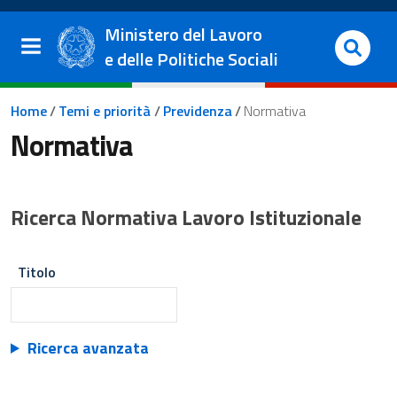
Salta al contenuto principale
Vai al footer
Ministero del Lavoro
e delle Politiche Sociali
Briciole di pane
Home
/
Temi e priorità
/
Previdenza
/
Normativa
Normativa
Ricerca Normativa Lavoro Istituzionale
Titolo
Ricerca avanzata