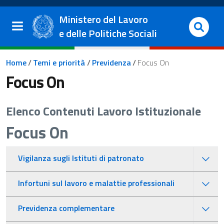
Salta al contenuto principale
Vai al footer
Ministero del Lavoro
e delle Politiche Sociali
Briciole di pane
Home
/
Temi e priorità
/
Previdenza
/
Focus On
Focus On
Elenco Contenuti Lavoro Istituzionale
Focus On
Vigilanza sugli Istituti di patronato
Infortuni sul lavoro e malattie professionali
Previdenza complementare