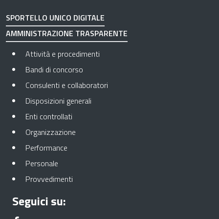
SPORTELLO UNICO DIGITALE
AMMINISTRAZIONE TRASPARENTE
Apre in una nuova scheda
Attività e procedimenti
Apre in una nuova scheda
Bandi di concorso
Apre in una nuova scheda
Consulenti e collaboratori
Apre in una nuova scheda
Disposizioni generali
Apre in una nuova scheda
Enti controllati
Apre in una nuova scheda
Organizzazione
Apre in una nuova scheda
Performance
Apre in una nuova scheda
Personale
Apre in una nuova scheda
Provvedimenti
Seguici su: