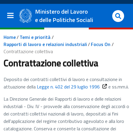
Salta al contenuto principale
Vai al footer
Ministero del Lavoro
e delle Politiche Sociali
Briciole di pane
Home
/
Temi e priorità
/
Rapporti di lavoro e relazioni industriali
/
Focus On
/
Contrattazione collettiva
Contrattazione collettiva
Deposito dei contratti collettivi di lavoro e consultazione in
attuazione della
Legge n. 402 del 29 luglio 1996
e ss.mm.ii.
La Direzione Generale dei Rapporti di lavoro e delle relazioni
industriali - Div. IV - provvede alla conservazione degli accordi o
dei contratti collettivi nazionali di lavoro, depositati ai fini
dell'applicazione del regime contributivo agevolato e alla loro
catalogazione. Conserva e consente la consultazione dei