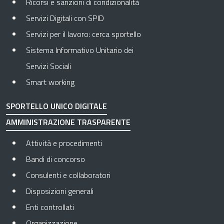
Ricorsi e sanzioni di condizionalità
Servizi Digitali con SPID
Servizi per il lavoro: cerca sportello
Sistema Informativo Unitario dei
Servizi Sociali
Smart working
SPORTELLO UNICO DIGITALE
AMMINISTRAZIONE TRASPARENTE
Apre in una nuova scheda
Attività e procedimenti
Apre in una nuova scheda
Bandi di concorso
Apre in una nuova scheda
Consulenti e collaboratori
Apre in una nuova scheda
Disposizioni generali
Apre in una nuova scheda
Enti controllati
Apre in una nuova scheda
Organizzazione