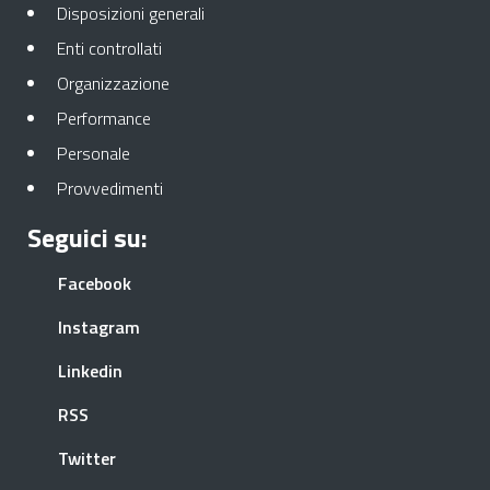
Apre in una nuova scheda
Disposizioni generali
Apre in una nuova scheda
Enti controllati
Apre in una nuova scheda
Organizzazione
Apre in una nuova scheda
Performance
Apre in una nuova scheda
Personale
Apre in una nuova scheda
Provvedimenti
Seguici su:
Apre in una nuova scheda
Facebook
Apre in una nuova scheda
Instagram
Apre in una nuova scheda
Linkedin
Apre in una nuova scheda
RSS
Apre in una nuova scheda
Twitter