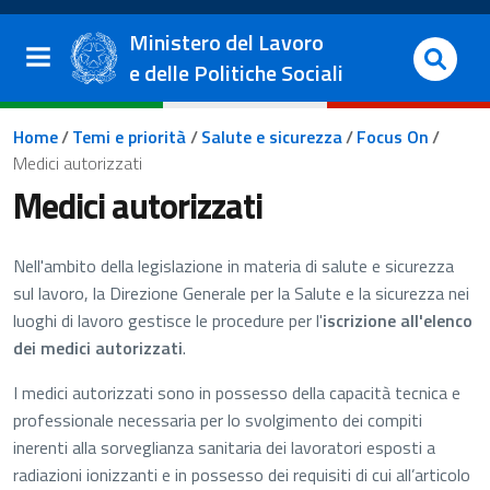
Salta al contenuto principale
Vai al footer
Ministero del Lavoro
e delle Politiche Sociali
Briciole di pane
Home
/
Temi e priorità
/
Salute e sicurezza
/
Focus On
/
Medici autorizzati
Medici autorizzati
Nell'ambito della legislazione in materia di salute e sicurezza
sul lavoro, la Direzione Generale per la Salute e la sicurezza nei
luoghi di lavoro gestisce le procedure per l'
iscrizione all'elenco
dei medici autorizzati
.
I medici autorizzati sono in possesso della capacità tecnica e
professionale necessaria per lo svolgimento dei compiti
inerenti alla sorveglianza sanitaria dei lavoratori esposti a
radiazioni ionizzanti e in possesso dei requisiti di cui all’articolo