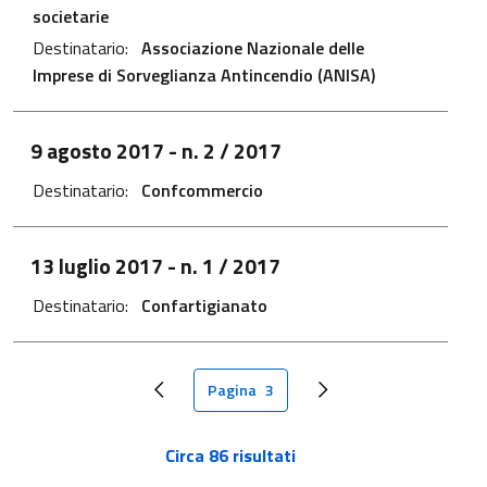
societarie
Destinatario:
Associazione Nazionale delle
Imprese di Sorveglianza Antincendio (ANISA)
File PDF - Apre in una nuova scheda
9 agosto 2017
- n. 2 / 2017
Destinatario:
Confcommercio
File PDF - Apre in una nuova scheda
13 luglio 2017
- n. 1 / 2017
Destinatario:
Confartigianato
Paginazione
Pagina
3
Pagina precedente
Pagina attuale
Next page
Circa 86 risultati