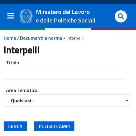
Salta al contenuto principale
Vai al footer
Ministero del Lavoro
e delle Politiche Sociali
Briciole di pane
Home
/
Documenti e norme
/
Interpelli
Interpelli
Titolo
Area Tematica
Ricerca avanzata