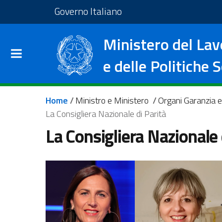
Salta al contenuto principale
Vai al footer
Vai al sito del Governo I
Governo Italiano
Ministero del Lav
e delle Politiche S
Briciole di pane
Home
/
Ministro e Ministero
/
Organi Garanzia 
La Consigliera Nazionale di Parità
La Consigliera Nazionale 