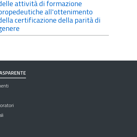
delle attività di formazione
propedeutiche all'ottenimento
della certificazione della parità di
genere
RASPARENTE
Apre in una nuova scheda
menti
Apre in una nuova scheda
Apre in una nuova scheda
oratori
Apre in una nuova scheda
li
 in una nuova scheda
e in una nuova scheda