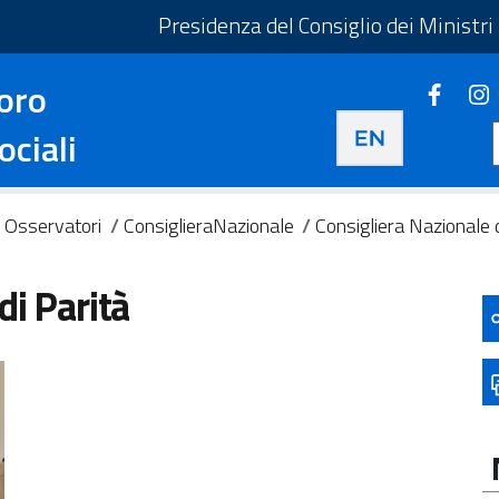
taliano - Apre in una nuova scheda
Presidenza del Consiglio dei Ministri
oro
Faceb
Apre i
Apre in una nuova 
ociali
e Osservatori
/
ConsiglieraNazionale
/
Consigliera Nazionale 
di Parità