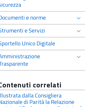
sicurezza
Documenti e norme
Strumenti e Servizi
Sportello Unico Digitale
Amministrazione
Trasparente
Apre in una nuov
Contenuti correlati
Illustrata dalla Consigliera
Nazionale di Parità la Relazione