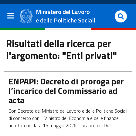
Salta al contenuto principale
Vai al footer
Ministero del Lavoro
e delle Politiche Sociali
Risultati della ricerca per
l'argomento: "Enti privati"
Apre in una nuova scheda
ENPAPI: Decreto di proroga per
l’incarico del Commissario ad
acta
Con Decreto del Ministro del Lavoro e delle Politiche Sociali
di concerto con il Ministro dell’Economia e delle finanze,
adottato in data 15 maggio 2026, l’incarico del Dr.