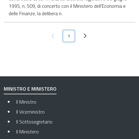
1995, n. 509, di concerto con il Ministero dell’Economia e
delle Finanze, la delibera n.
Paginazione
Pagina attuale
1
Pagina precedente
Next page
MINISTRO E MINISTERO
Il Ministro
Il Viceministro
Il Sottosegretario
Il Ministero